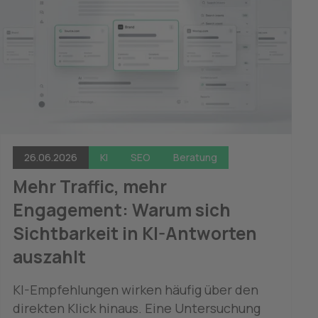
Entwicklung könnten wir gerade einen 
Kippmoment erleben. Warum die 
modularen Monolithen für die meisten 
Projekte die bessere Grundlage sind und 
wann Microservices trotzdem die richtige 
Wahl bleiben.
26.06.2026
KI
SEO
Beratung
Mehr Traffic, mehr 
Engagement: Warum sich 
Sichtbarkeit in KI-Antworten 
auszahlt
KI-Empfehlungen wirken häufig über den 
direkten Klick hinaus. Eine Untersuchung 