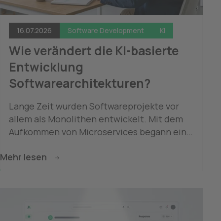
16.07.2026
Software Development
KI
Wie verändert die KI-basierte 
Entwicklung 
Softwarearchitekturen?
Lange Zeit wurden Softwareprojekte vor 
allem als Monolithen entwickelt. Mit dem 
Aufkommen von Microservices begann ein 
Paradigmenwechsel: Vor allem große 
Mehr lesen
Entwicklungsteams setzten darauf, 
Komplexität in viele unabhängige Dienste 
zu zerschneiden, microservicebasierte 
Architekturen waren auf dem Vormarsch. 
Doch mit dem Einzug KI-gestützter 