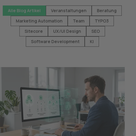
Alle Blog Artikel
Veranstaltungen
Beratung
Marketing Automation
Team
TYPO3
Sitecore
UX/UI Design
SEO
Software Development
KI