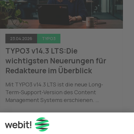
23.04.2026
TYPO3
TYPO3 v14.3 LTS:Die 
wichtigsten Neuerungen für 
Redakteure im Überblick
Mit TYPO3 v14.3 LTS ist die neue Long-
Term-Support-Version des Content 
Management Systems erschienen. 

Die neue Version bringt zahlreiche 
Mehr lesen
Verbesserungen mit, die sich vor allem im 
redaktionellen Alltag bemerkbar machen. 
Wir haben TYPO3 v14.3 LTS genauer 