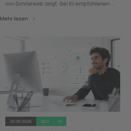
von Similarweb zeigt: Bei KI-empfohlenen 
Marken ist die Wahrscheinlichkeit eines 
Mehr lesen
Websitebesuchs 2,5-mal so hoch wie bei 
Marken, die nicht empfohlen wurden. 55,9 
Prozent der KI-beeinflussten Besuche 
erfolgen über Suchmaschinen; zugleich 
beschäftigen sich diese Nutzer deutlich 
intensiver mit den Inhalten der besuchten 
Websites. Der Beitrag zeigt, was diese 
Ergebnisse für die Customer Journey, SEO, 
Content und die Erfolgsmessung bedeuten.
22.06.2026
SEO
KI