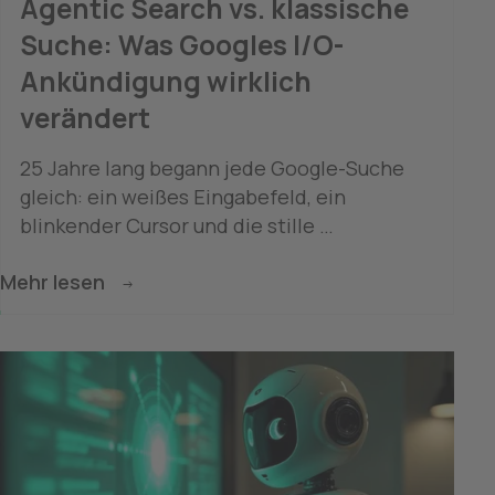
Agentic Search vs. klassische 
Suche: Was Googles I/O-
Ankündigung wirklich 
verändert
25 Jahre lang begann jede Google-Suche 
gleich: ein weißes Eingabefeld, ein 
blinkender Cursor und die stille 
Aufforderung, die eigene Frage auf drei 
Mehr lesen
Keywords einzudampfen. Auf der Google 
I/O 2026, der jährlich im Mai stattfindenden 
Entwicklerkonferenz, erklärte das 
Unternehmen diese Ära selbst für beendet. 
An die Stelle des Suchschlitzes tritt eine 
erweiterbare Eingabefläche auf Basis von 
Gemini 3.5 Flash, die Text, Bilder, Dateien, 
Videos und sogar offene Chrome-Tabs 