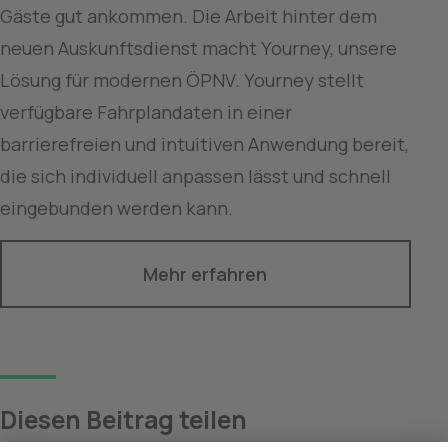
Gäste gut ankommen. Die Arbeit hinter dem 
neuen Auskunftsdienst macht Yourney, unsere 
Lösung für modernen ÖPNV. Yourney stellt 
verfügbare Fahrplandaten in einer 
barrierefreien und intuitiven Anwendung bereit, 
die sich individuell anpassen lässt und schnell 
eingebunden werden kann.
Mehr erfahren
Diesen Beitrag teilen