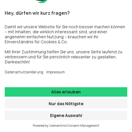
die von oder durch die Nutzung dieses Dienstes 
gesammelt werden.
Opt-in- und Opt-out-Daten
Referrer URL
User Agent
Benutzereinstellungen
Consent ID
Zeitpunkt der Einwilligung
Einwilligungstyp
Template-Version
Banner-Sprache
IP-Adresse
Geografischer Standort