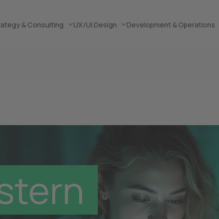
rategy & Consulting
UX/UI Design
Development & Operations
r webit! – P
stern 
