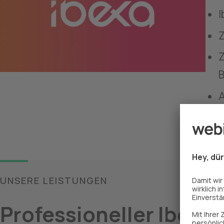
I
Z
Z
A
UNSERE LEISTUNGEN
Professioneller Ibexa-