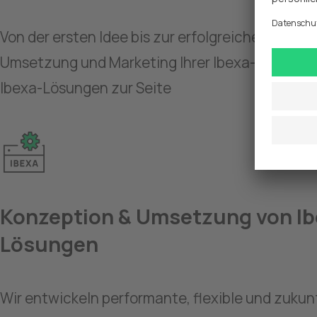
Von der ersten Idee bis zur erfolgreichen Vermark
Umsetzung und Marketing Ihrer Ibexa-Projekte.
Ibexa-Lösungen zur Seite
Konzeption & Umsetzung von Ib
Lösungen
Wir entwickeln performante, flexible und zukunf