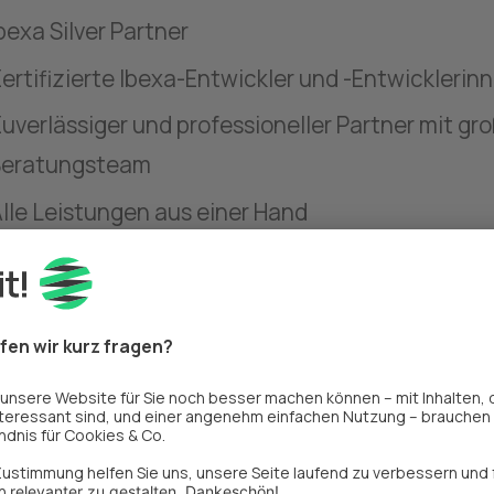
bexa Silver Partner
ertifizierte Ibexa-Entwickler und -Entwicklerin
uverlässiger und professioneller Partner mit gr
Beratungsteam
lle Leistungen aus einer Hand
Partner