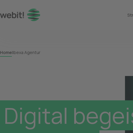
St
Ibexa Agentu
Home
Ibexa Agentur
Digital begei