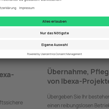
tung - als Full Service Ibexa-Agentur sind wir Ih
 Ebenso stehen wir Ihnen für die Wartung und W
Übernahme, Pfleg
exa-
von Ibexa-Projekt
Übergeben Sie Ihr bestehen
tssichere 
einen reibungslosen Betrie