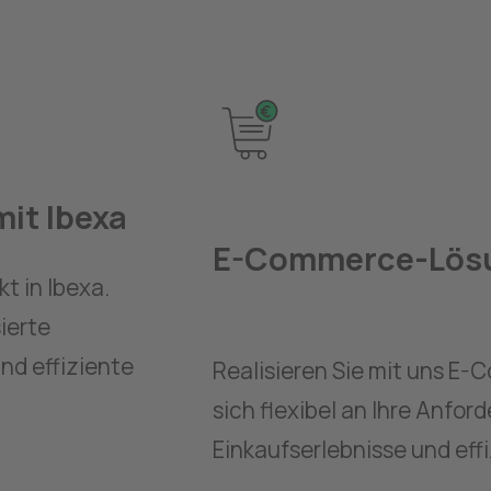
it Ibexa
E-Commerce-Lös
 in Ibexa. 
erte 
 effiziente 
Realisieren Sie mit uns E-
sich flexibel an Ihre Anfor
Einkaufserlebnisse und eff