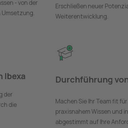
sen - von der 
Erschließen neuer Potenzia
n Umsetzung. 
Weiterentwicklung. 
n Ibexa
Durchführung von
 der 
Machen Sie Ihr Team fit für 
ch die 
praxisnahem Wissen und in
abgestimmt auf Ihre Anfor