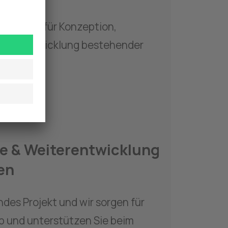
r Partner für Konzeption, 
eiterentwicklung bestehender 
e & Weiterentwicklung 
en
des Projekt und wir sorgen für 
b und unterstützen Sie beim 