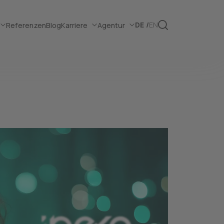
DE
EN
Referenzen
Blog
Karriere
Agentur
lattformen mi