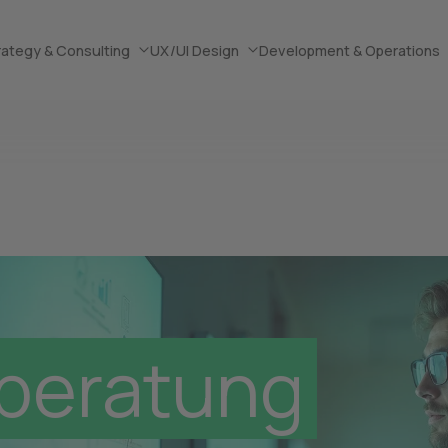
rategy & Consulting
UX/UI Design
Development & Operations
beratung mit
beratung