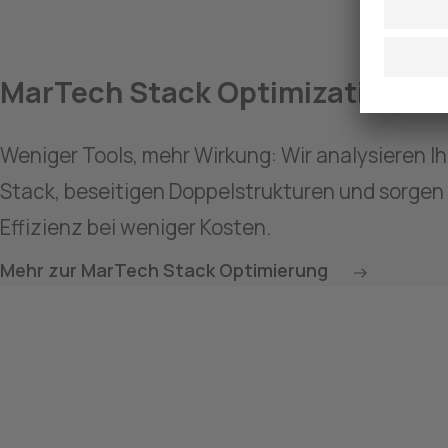
MarTech Stack Optimization
Weniger Tools, mehr Wirkung: Wir analysieren I
Stack, beseitigen Doppelstrukturen und sorgen 
Effizienz bei weniger Kosten.
Mehr zur MarTech Stack Optimierung