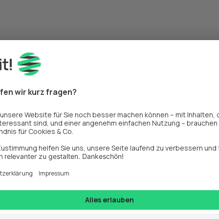
den nächsten Schritt!
Auswahl eines Ma
Tools
tscheidung zu 
ppen und Ihre 
Effizient, personalisiert u
Automatisierungslösung err
und bringen Ihre Kampagne 