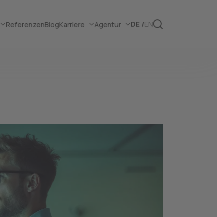
DE
EN
Referenzen
Blog
Karriere
Agentur
 webit! – un