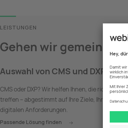
LEISTUNGEN
Gehen wir gemeinsam 
Auswahl von CMS und DXP
CMS oder DXP? Wir helfen Ihnen, die richtige En
treffen – abgestimmt auf Ihre Ziele, Ihre Zielgru
digitalen Anforderungen.
Passende Lösung finden