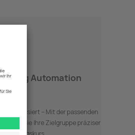
rketing Automation 
nd datenbasiert – Mit der passenden 
eichen Sie Ihre Zielgruppe präziser 
auf Erfolgskurs.