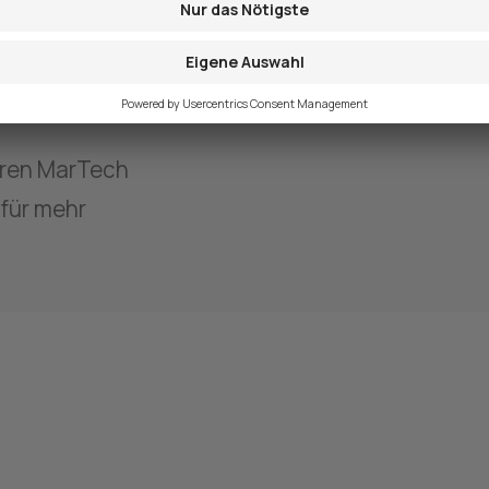
Jetzt mehr über geeignete T
hren MarTech 
für mehr 