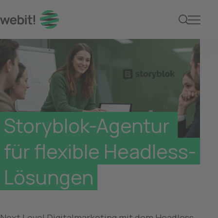
Storyblok Agentur web
Storyblok-Agentur 

für flexible Headless-
Lösungen
Next Level Digitalmarketing mit dem Headless 